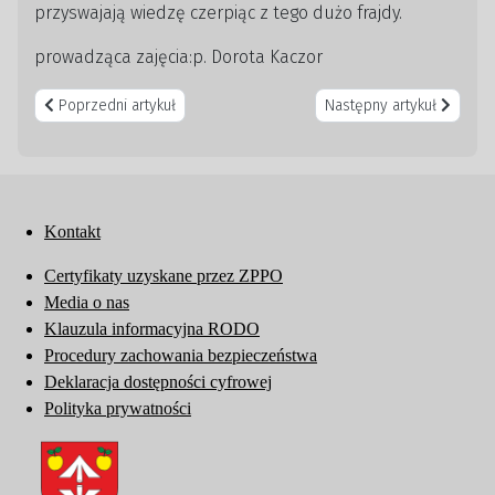
przyswajają wiedzę czerpiąc z tego dużo frajdy.
prowadząca zajęcia:p. Dorota Kaczor
Poprzedni artykuł: Certyfikaty uzyskane przez ZPPO
Następny artykuł: Media 
Poprzedni artykuł
Następny artykuł
Kontakt
Certyfikaty uzyskane przez ZPPO
Media o nas
Klauzula informacyjna RODO
Procedury zachowania bezpieczeństwa
Deklaracja dostępności cyfrowej
Polityka prywatności