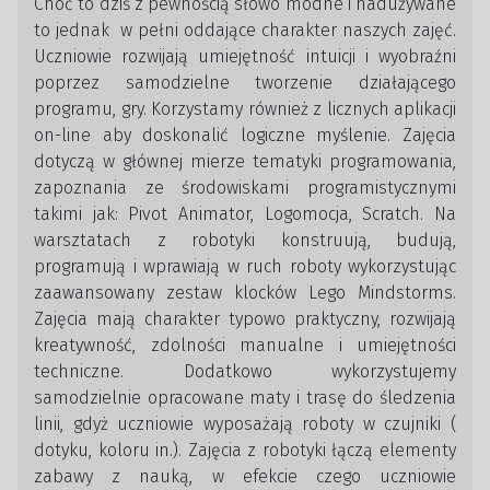
Choć to dziś z pewnością słowo modne i nadużywane
to jednak w pełni oddające charakter naszych zajęć.
Uczniowie rozwijają umiejętność intuicji i wyobraźni
poprzez samodzielne tworzenie działającego
programu, gry. Korzystamy również z licznych aplikacji
on-line aby doskonalić logiczne myślenie. Zajęcia
dotyczą w głównej mierze tematyki programowania,
zapoznania ze środowiskami programistycznymi
takimi jak: Pivot Animator, Logomocja, Scratch. Na
warsztatach z robotyki konstruują, budują,
programują i wprawiają w ruch roboty wykorzystując
zaawansowany zestaw klocków Lego Mindstorms.
Zajęcia mają charakter typowo praktyczny, rozwijają
kreatywność, zdolności manualne i umiejętności
techniczne. Dodatkowo wykorzystujemy
samodzielnie opracowane maty i trasę do śledzenia
linii, gdyż uczniowie wyposażają roboty w czujniki (
dotyku, koloru in.). Zajęcia z robotyki łączą elementy
zabawy z nauką, w efekcie czego uczniowie