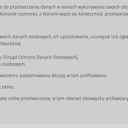
a do przetwarzania danych w ramach wykonywania swoich ob
konanie czynności, z którymi wiąże się konieczność przetwarz
woich danych osobowych, ich sprostowania, usunięcia lub ogr
twarzania,
o, (Urząd Ochrony Danych Osobowych),
h osobowych.
wanemu podejmowaniu decyzji, w tym profilowaniu.
 okres:
żej celów przetwarzania, w tym również obowiązku archiwizac
eństwa