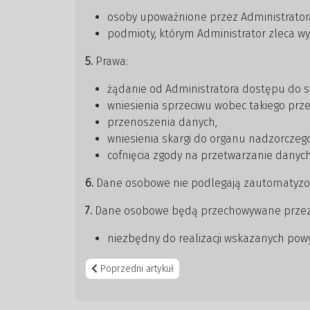
osoby upoważnione przez Administrator
podmioty, którym Administrator zleca wy
5.
Prawa:
żądanie od Administratora dostępu do s
wniesienia sprzeciwu wobec takiego prze
przenoszenia danych,
wniesienia skargi do organu nadzorczeg
cofnięcia zgody na przetwarzanie danyc
6.
Dane osobowe nie podlegają zautomatyzo
7.
Dane osobowe będą przechowywane przez
niezbędny do realizacji wskazanych powy
Poprzedni artykuł: Procedury zachowania bezpiecz
Poprzedni artykuł