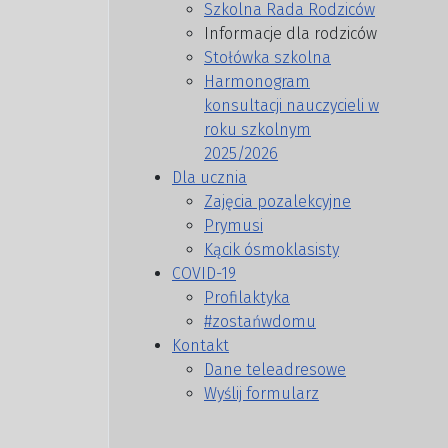
Szkolna Rada Rodziców
Informacje dla rodziców
Stołówka szkolna
Harmonogram
konsultacji nauczycieli w
roku szkolnym
2025/2026
Dla ucznia
Zajęcia pozalekcyjne
Prymusi
Kącik ósmoklasisty
COVID-19
Profilaktyka
#zostańwdomu
Kontakt
Dane teleadresowe
Wyślij formularz